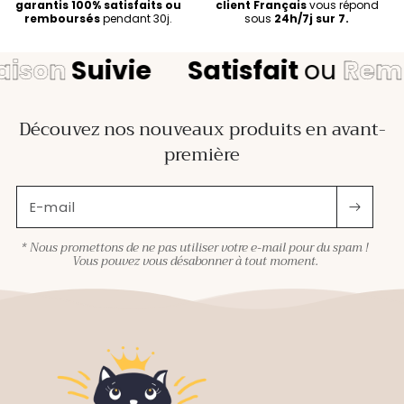
garantis 100% satisfaits ou
client Français
vous répond
remboursés
pendant 30j.
sous
24h/7j sur 7.
ison
Suivie
Satisfait
ou
Remb
Découvez nos nouveaux produits en avant-
première
E-mail
* Nous promettons de ne pas utiliser votre e-mail pour du spam !
Vous pouvez vous désabonner à tout moment.