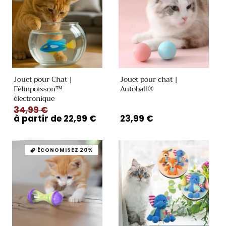
Jouet pour Chat |
Jouet pour chat |
Félinpoisson™
Autoball®
électronique
Prix
34,99 €
Prix
habituel
à partir de 22,99 €
promotionnel
Prix
23,99 €
habituel
ÉCONOMISEZ 20%