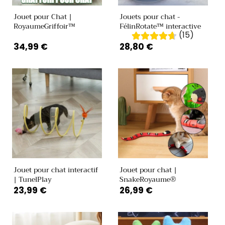
i
ou
ou
ou
Jouet pour Chat |
Jouets pour chat -
indisponible
indisponible
indisponible
RoyaumeGriffoir™
FélinRotate™ interactive
o
(15)
Prix
34,99 €
Prix
28,80 €
n
habituel
habituel
:
Jouet pour chat interactif
Jouet pour chat |
| TunelPlay
SnakeRoyaume®
Prix
23,99 €
Prix
26,99 €
habituel
habituel