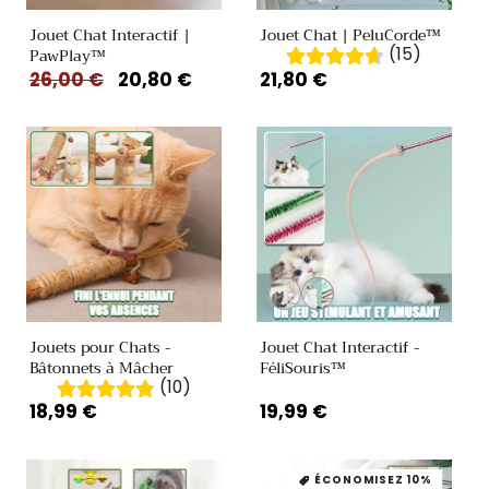
Jouet Chat Interactif |
Jouet Chat | PeluCorde™
(15)
PawPlay™
Prix
26,00 €
Prix
20,80 €
Prix
21,80 €
habituel
promotionnel
habituel
Variante
Variante
épuisée
épuisée
ou
ou
Jouets pour Chats -
Jouet Chat Interactif -
indisponible
indisponible
Bâtonnets à Mâcher
FéliSouris™
(10)
Prix
18,99 €
Prix
19,99 €
habituel
habituel
ÉCONOMISEZ 10%