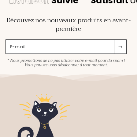
Livraison
Suivie
Satisfait
ou
Découvez nos nouveaux produits en avant-
première
E-mail
* Nous promettons de ne pas utiliser votre e-mail pour du spam !
Vous pouvez vous désabonner à tout moment.