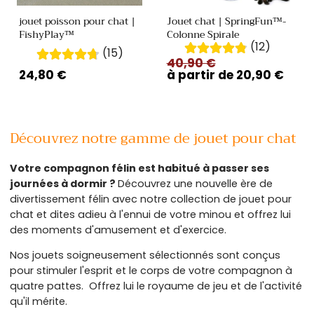
jouet poisson pour chat |
Jouet chat | SpringFun™-
FishyPlay™
Colonne Spirale
(12)
(15)
Prix
40,90 €
Prix
Prix
24,80 €
habituel
à partir de 20,90 €
promotionnel
habituel
Découvrez notre gamme de jouet pour chat
Votre compagnon félin est habitué à passer ses
journées à dormir ?
Découvrez une nouvelle ère de
divertissement félin avec notre collection de jouet pour
chat et dites adieu à l'ennui de votre minou et offrez lui
des moments d'amusement et d'exercice.
Nos jouets soigneusement sélectionnés sont conçus
pour stimuler l'esprit et le corps de votre compagnon à
quatre pattes. Offrez lui le royaume de jeu et de l'activité
qu'il mérite.