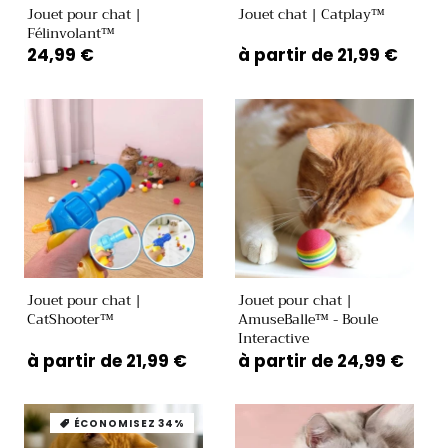
Jouet pour chat |
Jouet chat | Catplay™
Félinvolant™
Prix
24,99 €
Prix
à partir de 21,99 €
habituel
habituel
Jouet pour chat |
Jouet pour chat |
CatShooter™
AmuseBalle™ - Boule
Interactive
Prix
à partir de 21,99 €
Prix
à partir de 24,99 €
habituel
habituel
ÉCONOMISEZ 34%