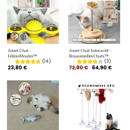
Variante
Variante
épuisée
épuisée
ou
ou
Jouet Chat -
Jouet Chat Interactif -
indisponible
indisponible
FélinoMoulin™
RoyaumeDesChats™
(14)
(3)
Prix
23,80 €
Prix
72,80 €
Prix
64,90 €
habituel
habituel
promotionnel
ÉCONOMISEZ 48%