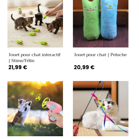
Jouet pour chat interactif
Jouet pour chat | Peluche
| Stimu'Félin
Prix
21,99 €
Prix
20,99 €
habituel
habituel