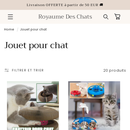
ET
Livraison OFFERTE à partir de 50 EUR 🚚
PASSER
AU
CONTENU
Royaume Des Chats
Panier
Home
Jouet pour chat
C
Jouet pour chat
o
l
FILTRER ET TRIER
20 produits
l
e
c
t
Variante
Variante
Variante
épuisée
épuisée
épuisée