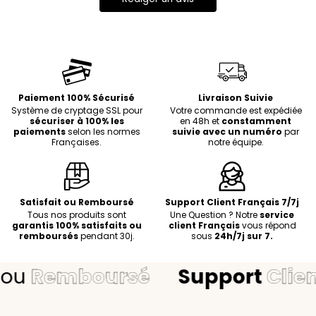
Paiement 100% Sécurisé
Livraison Suivie
Système de cryptage SSL pour
Votre commande est expédiée
sécuriser à 100% les
en 48h et
constamment
paiements
selon les normes
suivie avec un numéro
par
Françaises.
notre équipe.
Satisfait ou Remboursé
Support Client Français 7/7j
Tous nos produits sont
Une Question ? Notre
service
garantis 100% satisfaits ou
client Français
vous répond
remboursés
pendant 30j.
sous
24h/7j sur 7.
Remboursé
Support
Client
7