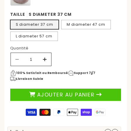
TAILLE
S DIAMETER 37 CM
S diameter 37 cm
M diameter 47 cm
L diameter 57 cm
Quantité
Réduire
Augmenter
la
la
quantité
quantité
100% Satisfait ou Remboursé
Support 7j/7
de
de
Livraison Suivie
Coussin
Coussin
Chat
Chat
AJOUTER AU PANIER
|
|
ChatRelax™
ChatRelax™
Moyens
de
paiement