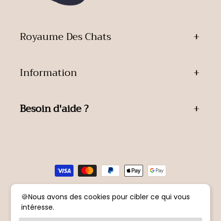
Royaume Des Chats
Information
Besoin d'aide ?
Moyens
de
paiement
🍪Nous avons des cookies pour cibler ce qui vous
© 2026,
Royaume Des Chats
Politique de remboursement
intéresse.
Politique de confidentialité
Conditions d’utilisation