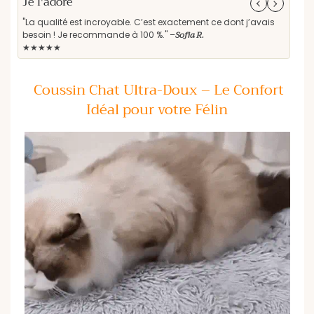
Je l'adore
Parf
"La qualité est incroyable. C’est exactement ce dont j’avais
"Les
Sofia R.
besoin ! Je recommande à 100 %." –
rec
★★★★★
★★
Coussin Chat Ultra-Doux – Le Confort
Idéal pour votre Félin