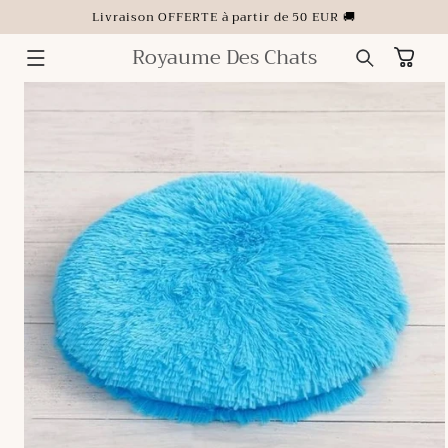
ET
Livraison OFFERTE à partir de 50 EUR 🚚
PASSER
AU
CONTENU
Royaume Des Chats
Panier
PASSER AUX
INFORMATIONS
PRODUITS