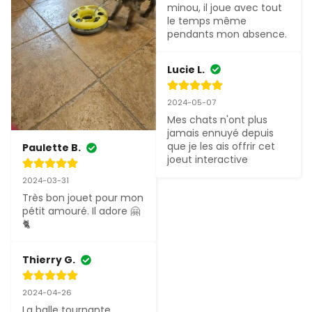
minou, il joue avec tout 
le temps même 
pendants mon absence.
Lucie L.
2024-05-07
Mes chats n'ont plus 
jamais ennuyé depuis 
que je les ais offrir cet 
Paulette B.
joeut interactive
2024-03-31
Très bon jouet pour mon 
pétit amouré. Il adore 🤗
🐈
Thierry G.
2024-04-26
La balle tournante 