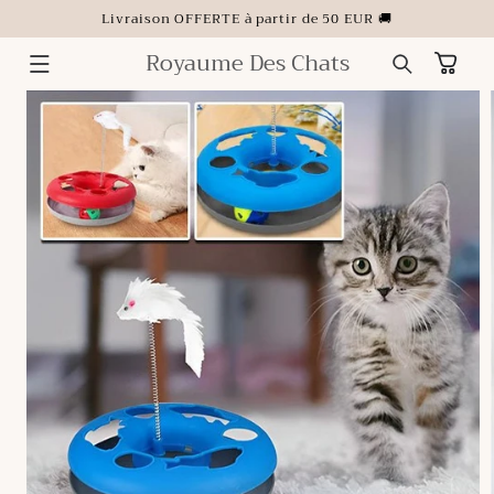
ET
Livraison OFFERTE à partir de 50 EUR 🚚
PASSER
AU
CONTENU
Royaume Des Chats
Panier
PASSER AUX
INFORMATIONS
PRODUITS