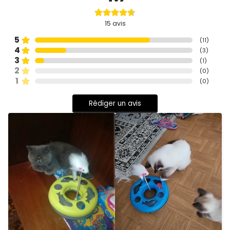
15
avis
5
(
11
)
4
(
3
)
3
(
1
)
2
(
0
)
1
(
0
)
Rédiger un avis