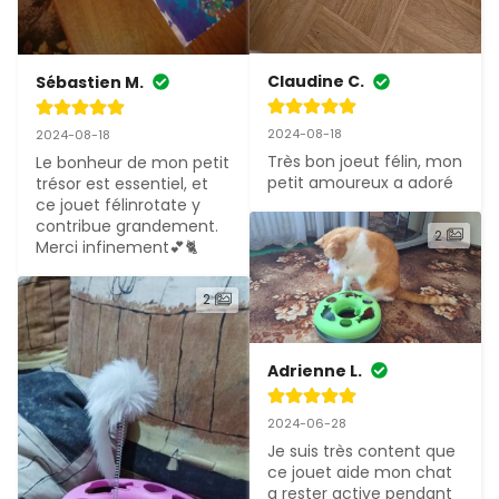
Claudine C.
Sébastien M.
2024-08-18
2024-08-18
Très bon joeut félin, mon 
Le bonheur de mon petit 
petit amoureux a adoré
trésor est essentiel, et 
ce jouet félinrotate y 
contribue grandement. 
2
Merci infinement💕🐈
2
Adrienne L.
2024-06-28
Je suis très content que 
ce jouet aide mon chat 
a rester active pendant 