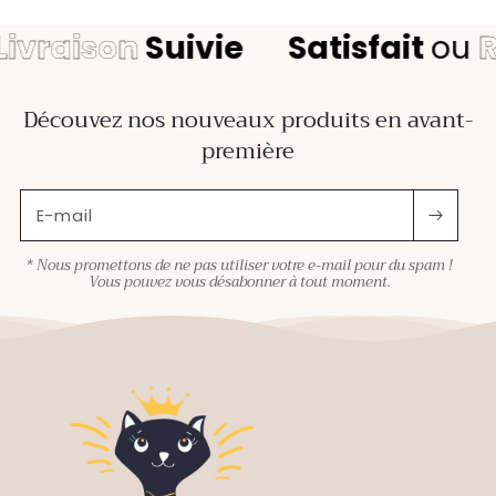
aison
Suivie
Satisfait
ou
Remb
Découvez nos nouveaux produits en avant-
première
E-mail
* Nous promettons de ne pas utiliser votre e-mail pour du spam !
Vous pouvez vous désabonner à tout moment.