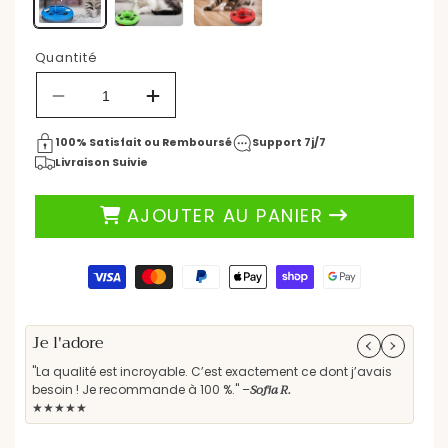
28,80 €
Prix
habituel
Quantité
Réduire
Augmenter
la
la
quantité
quantité
100% Satisfait ou Remboursé
Support 7j/7
de
de
Livraison Suivie
Jouets
Jouets
pour
pour
AJOUTER AU PANIER
chat
chat
-
-
FélinRotate™
FélinRotate™
Moyens
interactive
interactive
de
paiement
Je l'adore
Parf
"La qualité est incroyable. C’est exactement ce dont j’avais
"Les
Sofia R.
besoin ! Je recommande à 100 %." –
rec
★★★★★
★★