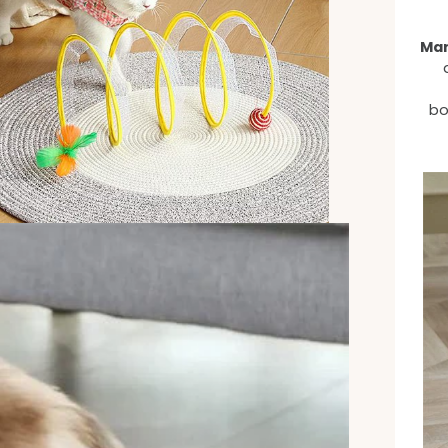
Mar
bo