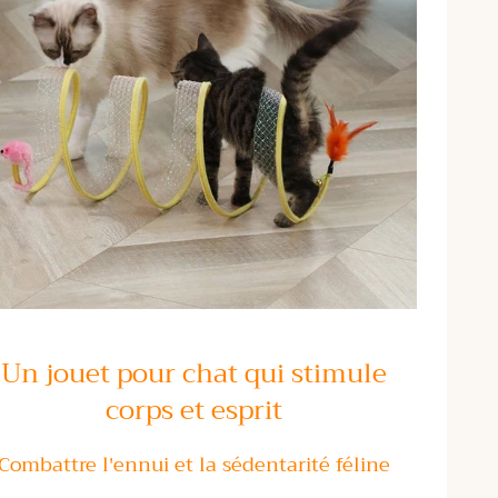
Un jouet pour chat qui stimule
corps et esprit
Combattre l'ennui et la sédentarité féline