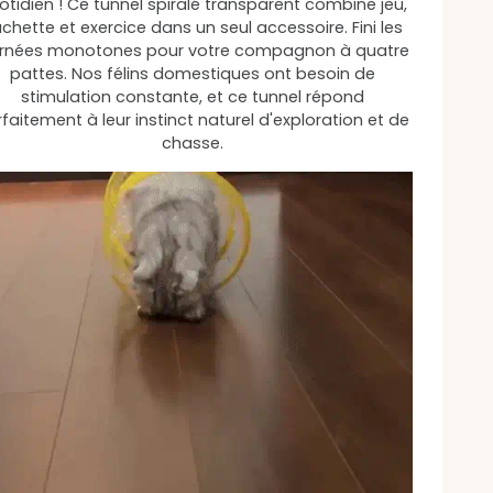
otidien ! Ce tunnel spiralé transparent combine jeu,
chette et exercice dans un seul accessoire. Fini les
urnées monotones pour votre compagnon à quatre
pattes. Nos félins domestiques ont besoin de
stimulation constante, et ce tunnel répond
faitement à leur instinct naturel d'exploration et de
chasse.