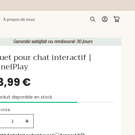
Connexion
Panier
À propos de nous
Garantie satisfait ou remboursé 30 jours
uet pour chat interactif |
nelPlay
23,99 €
oduit disponible en stock.
Prix
habituel
ntité
Réduire
Augmenter
la
la
quantité
quantité