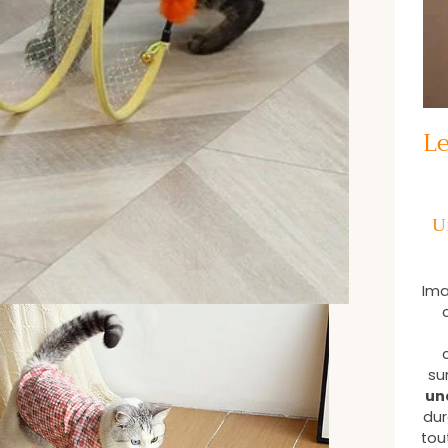
Le
U
Ima
su
une
dur
tou