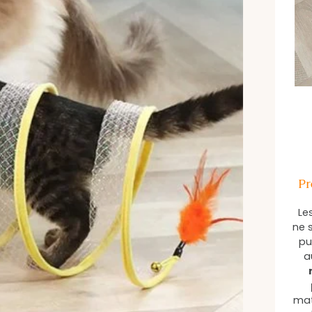
Pr
Le
ne 
pu
a
mat