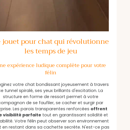
 jouet pour chat qui révolutionne
les temps de jeu
ne expérience ludique complète pour votre
félin
ginez votre chat bondissant joyeusement à travers
ce tunnel spiralé, ses yeux brillants d'excitation. La
structure en forme de ressort permet à votre
compagnon de se faufiler, se cacher et surgir par
rprise. Les parois transparentes renforcées
offrent
 visibilité parfaite
tout en garantissant solidité et
abilité. Votre félin peut observer son environnement
t en restant dans sa cachette secrète. N'est-ce pas