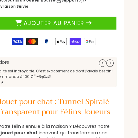
00% Satisfait ou Remboursé
Support 7j/7
de
de
ivraison Suivie
Jouet
Jouet
pour
pour
AJOUTER AU PANIER
chat
chat
nteractif
interactif
|
ens
TunelPlay
TunelPlay
ement
adore
Parfait !
lité est incroyable. C’est exactement ce dont j’avais besoin !
"Les produ
Sofia R.
ommande à 100 %." –
vivement."
★★
★★★★★
Jouet pour chat : Tunnel Spiralé
Transparent pour Félins Joueurs
Votre félin s'ennuie à la maison ? Découvrez notre
jouet pour chat
innovant qui transformera son