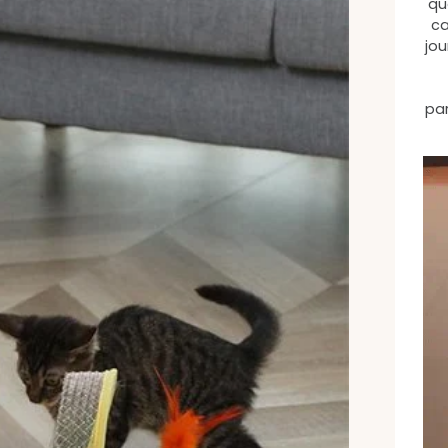
qu
ca
jo
par