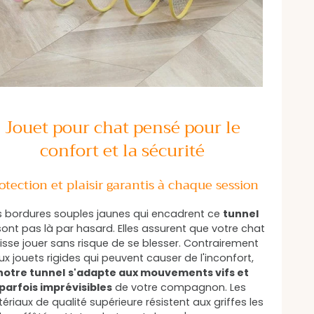
Jouet pour chat pensé pour le
confort et la sécurité
otection et plaisir garantis à chaque session
s bordures souples jaunes qui encadrent ce
tunnel
sont pas là par hasard. Elles assurent que votre chat
isse jouer sans risque de se blesser. Contrairement
ux jouets rigides qui peuvent causer de l'inconfort,
notre tunnel
s'adapte aux mouvements vifs et
parfois imprévisibles
de votre compagnon. Les
ériaux de qualité supérieure résistent aux griffes les